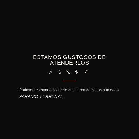
ESTAMOS GUSTOSOS DE
ATENDERLOS
Porfavor reservar el jacuzzie en el area de zonas humedas
La caminata
en frente d
PARAISO TERRENAL
PARAIS