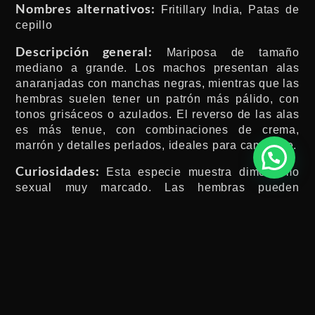
Nombres alternativos:
Fritillary India, Patas de
cepillo
Descripción general:
Mariposa de tamaño
mediano a grande. Los machos presentan alas
anaranjadas con manchas negras, mientras que las
hembras suelen tener un patrón más pálido, con
tonos grisáceos o azulados. El reverso de las alas
es más tenue, con combinaciones de crema,
marrón y detalles perlados, ideales para camuflaje.
Curiosidades:
Esta especie muestra dimorfismo
sexual muy marcado. Las hembras pueden
presentar mimetismo batesiano, imitando especies
no comestibles para evitar ser depredadas. Es
conocida por su vuelo ágil y comportamiento
territorial en áreas soleadas.