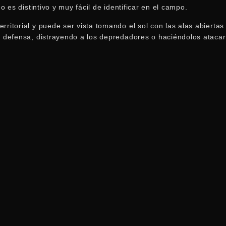
 es distintivo y muy fácil de identificar en el campo.
rritorial y puede ser vista tomando el sol con las alas abiertas
efensa, distrayendo a los depredadores o haciéndolos atacar p
o, 1 almuerzo y 1 cena por noche por persona. (El huésped
podr