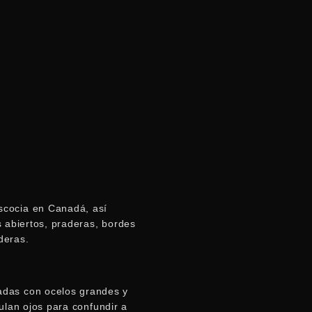
scocia en Canadá, así
 abiertos, praderas, bordes
deras.
das con ocelos grandes y
ulan ojos para confundir a