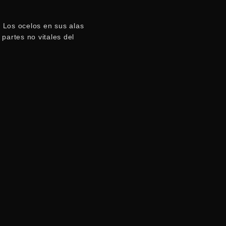
. Los ocelos en sus alas
artes no vitales del
á
elegir con qué comida desea iniciar su plan).