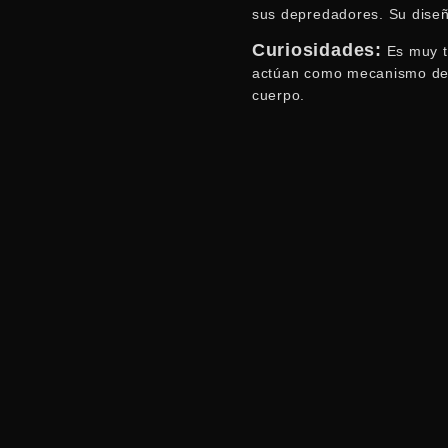
sus depredadores. Su diseño
Curiosidades:
Es muy te
actúan como mecanismo de d
cuerpo.
El valor incluye: (Menu de la casa), 1 desayun