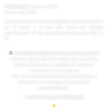
Habitación
Check-in: 15:00
Check-out: 12:00
El día del check-in puedes ingresar desde las 8:00 a.
m. al hotel, y el día del check-out puedes
permanecer en las instalaciones hasta las 6:00 p.
m.
¿Necesitas algo? Estamos para ayudarte
Si tienes alguna solicitud, inquietud o necesitas
asistencia durante tu estadía, no dudes en
comunicarte con nosotros.
Haz clic en el siguiente botón de WhatsApp y
estaremos encantados de atenderte
personalmente:
Contáctanos por WhatsApp