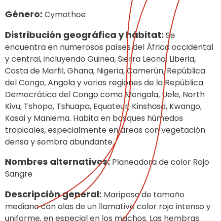
Género:
Cymothoe
Distribución geográfica y hábitat:
Se
encuentra en numerosos países del África occidental
y central, incluyendo Guinea, Sierra Leona, Liberia,
Costa de Marfil, Ghana, Nigeria, Camerún, República
del Congo, Angola y varias regiones de la República
Democrática del Congo como Mongala, Uele, North
Kivu, Tshopo, Tshuapa, Equateur, Kinshasa, Kwango,
Kasai y Maniema. Habita en bosques húmedos
tropicales, especialmente en áreas con vegetación
densa y sombra abundante.
Nombres alternativos:
Planeadora de color Rojo
Sangre
Descripción general:
Mariposa de tamaño
mediano con alas de un llamativo color rojo intenso y
uniforme, en especial en los machos. Las hembras