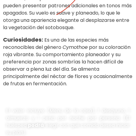
pueden presentar patrones adicionales en tonos más
apagados. Su vuelo es suave y planeado, lo que le
otorga una apariencia elegante al desplazarse entre
la vegetación del sotobosque.
Curiosidades:
Es una de las especies más
reconocibles del género
Cymothoe
por su coloración
roja vibrante. Su comportamiento planeador y su
preferencia por zonas sombrías la hacen difícil de
observar a plena luz del día. Se alimenta
principalmente del néctar de flores y ocasionalmente
de frutas en fermentación.
El valor incluye: (Menu de la casa), 1 desayuno, 1
almuerzo y 1 cena por noche por persona. (El
huésped
podrá
elegir con qué comida desea iniciar
su plan).